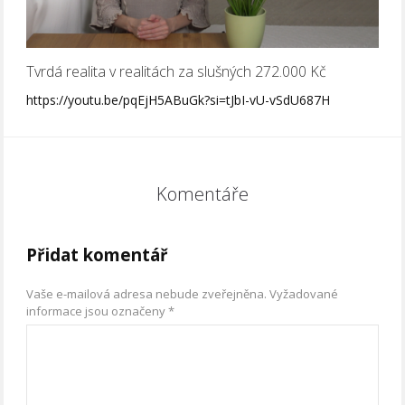
Tvrdá realita v realitách za slušných 272.000 Kč
https://youtu.be/pqEjH5ABuGk?si=tJbI-vU-vSdU687H
Komentáře
Přidat komentář
Vaše e-mailová adresa nebude zveřejněna.
Vyžadované
informace jsou označeny
*