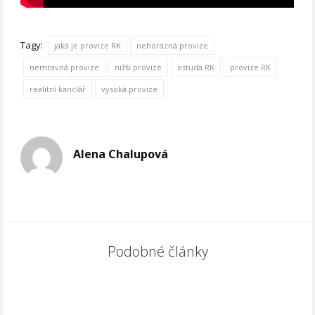
Tagy:
jaká je provize RK
nehorázná provize
nemravná provize
nižší provize
ostuda RK
provize RK
realitní kanclář
vysoká provize
Alena Chalupová
Podobné články