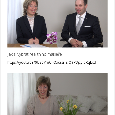
Jak si vybrat realitního makléře
https://youtu.be/0US0YmCFOxc?si=siQ9P3jcy-cRqLxd