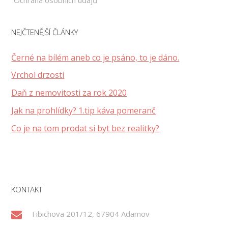
NEJČTENĚJŠÍ ČLÁNKY
Černé na bílém aneb co je psáno, to je dáno.
Vrchol drzosti
Daň z nemovitosti za rok 2020
Jak na prohlídky? 1.tip káva pomeranč
Co je na tom prodat si byt bez realitky?
KONTAKT
Fibichova 201/12, 67904 Adamov