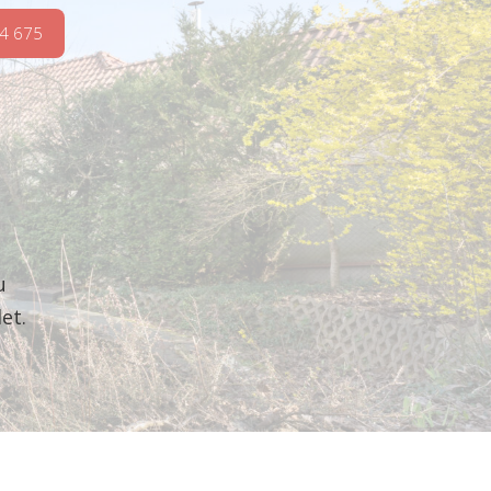
4 675
u
et.