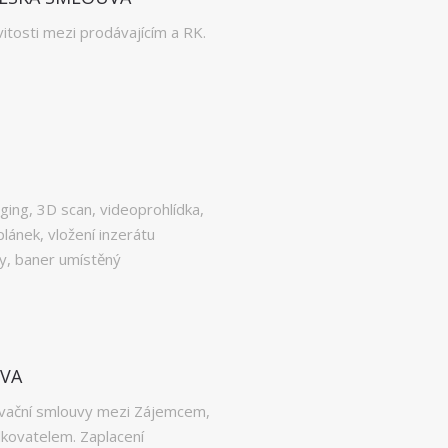
tosti mezi prodávajícím a RK.
ging, 3D scan, videoprohlídka,
plánek, vložení inzerátu
ry, baner umístěný
UVA
rvační smlouvy mezi Zájemcem,
kovatelem. Zaplacení