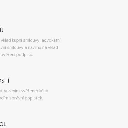
TŮ
 vklad kupní smlouvy, advokátní
vní smlouvy a návrhu na vklad
 ověření podpisů.
STÍ
 potvrzením svěřeneckého
adím správní poplatek.
KOL