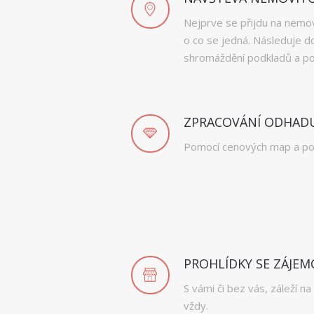
Nejprve se přijdu na nemov
o co se jedná. Následuje d
shromáždění podkladů a poří
ZPRACOVÁNÍ ODHADU
Pomocí cenových map a po
PROHLÍDKY SE ZÁJEM
S vámi či bez vás, záleží n
vždy.