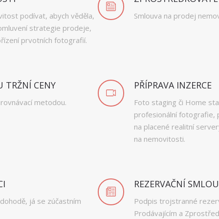
itost podívat, abych věděla,
Smlouva na prodej nemovi
omluvení strategie prodeje,
zení prvotních fotografií.
 TRŽNÍ CENY
PŘÍPRAVA INZERCE
rovnávací metodou.
Foto staging či Home sta
profesionální fotografie, 
na placené realitní serve
na nemovitosti.
CI
REZERVAČNÍ SMLO
a dohodě, já se zúčastním
Podpis trojstranné reze
Prodávajícím a Zprostřed