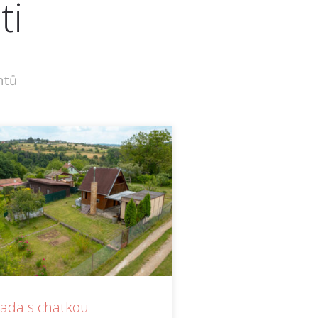
ti
ntů
ada s chatkou