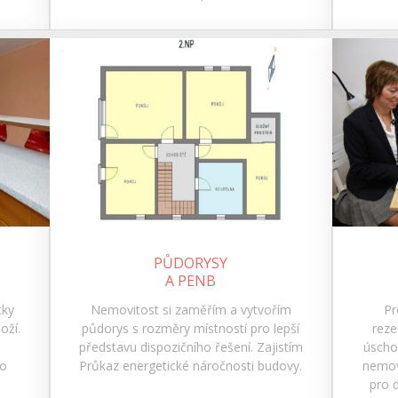
PŮDORYSY
A PENB
tky
Nemovitost si zaměřím a vytvořím
Pr
oží.
půdorys s rozměry místností pro lepší
reze
představu dispozičního řešení. Zajistím
úscho
ho
Průkaz energetické náročnosti budovy.
nemov
pro d