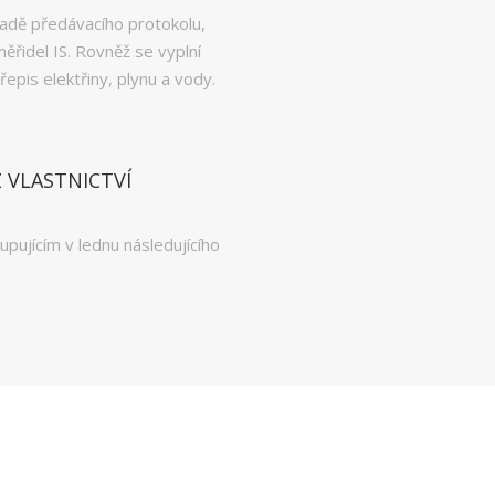
adě předávacího protokolu,
ěřidel IS. Rovněž se vyplní
epis elektřiny, plynu a vody.
 VLASTNICTVÍ
upujícím v lednu následujícího