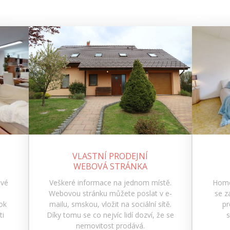
VLASTNÍ PRODEJNÍ
I
WEBOVÁ STRÁNKA
ové
Veškeré informace na jednom místě.
Home
Webovou stránku můžete poslat v e-
se z
rok
mailu, smskou, vložit na sociální sítě.
pr
ti
Díky tomu se co nejvíc lidí dozví, že se
s
nemovitost prodává.