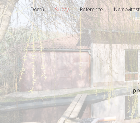
Domů
Služby
Reference
Nemovitosti
pr