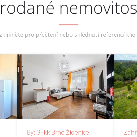
rodané nemovitos
zklikněte pro přečtení nebo shlédnutí referencí klie
Byt 3+kk Brno Židenice
Zahr