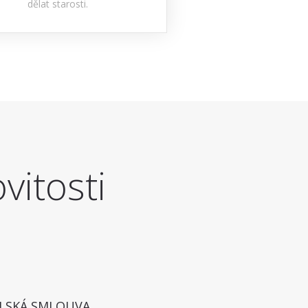
dělat starosti.
vitosti
LSKÁ SMLOUVA