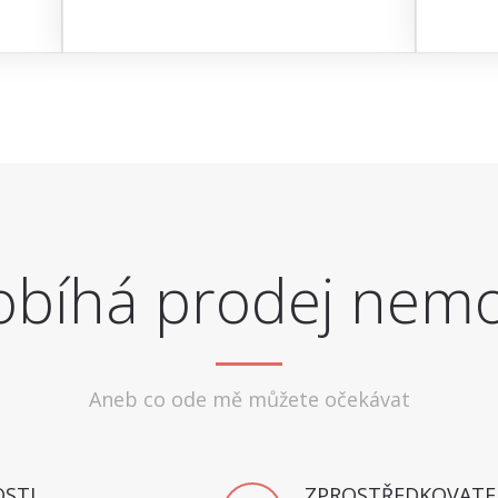
obíhá prodej nemo
Aneb co ode mě můžete očekávat
STI
ZPROSTŘEDKOVATE