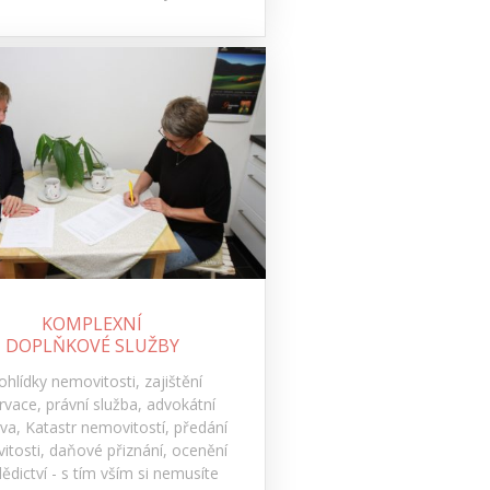
KOMPLEXNÍ
DOPLŇKOVÉ SLUŽBY
ohlídky nemovitosti, zajištění
rvace, právní služba, advokátní
va, Katastr nemovitostí, předání
itosti, daňové přiznání, ocenění
ědictví - s tím vším si nemusíte