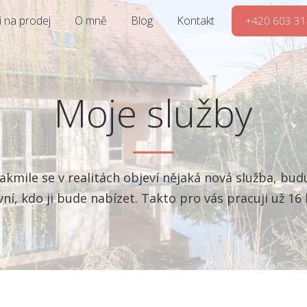
 na prodej
O mně
Blog
Kontakt
+420 603 31
Moje služby
Jakmile se v realitách objeví nějaká nová služba, bud
vní, kdo ji bude nabízet. Takto pro vás pracuji už 16 l