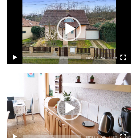
přehrávač
00:00
|
01:47
1.00x
Video
přehrávač
00:00
|
01:44
1.00x