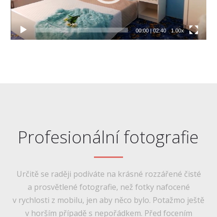
00:00
|
02:40
1.00x
Profesionální fotografie
Určitě se raději podíváte na krásné rozzářené čisté
a prosvětlené fotografie, než fotky nafocené
v rychlosti z mobilu, jen aby něco bylo. Potažmo ještě
v horším případě s nepořádkem. Před focením