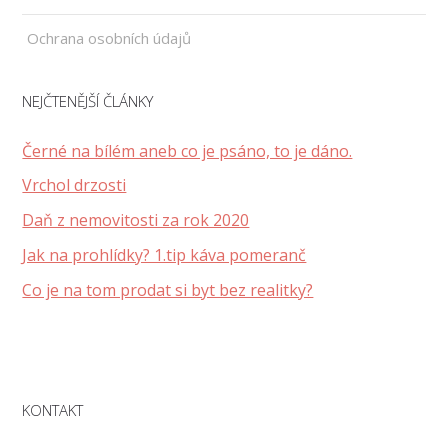
Ochrana osobních údajů
NEJČTENĚJŠÍ ČLÁNKY
Černé na bílém aneb co je psáno, to je dáno.
Vrchol drzosti
Daň z nemovitosti za rok 2020
Jak na prohlídky? 1.tip káva pomeranč
Co je na tom prodat si byt bez realitky?
KONTAKT