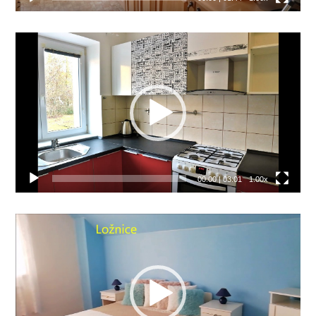
Video
přehrávač
00:00
|
03:01
1.00x
Video
přehrávač