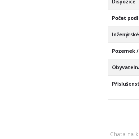
Dispozice
Počet podl
Inženýrské
Pozemek /
Obyvateln
Příslušens
Chata na k