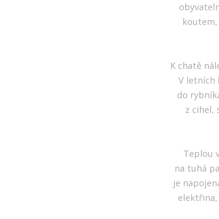
obyvateln
koutem, 
K chatě nále
V letních
do rybník
z cihel,
Teplou v
na tuhá pa
je napojena
elektřina