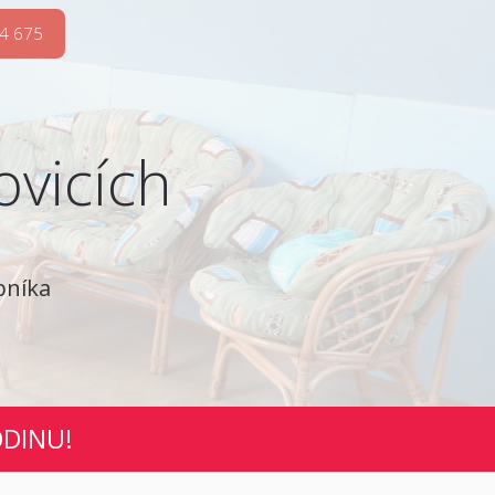
4 675
ovicích
bníka
ODINU!