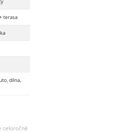
ty
+ terasa
mka
to, dílna,
e celoročně