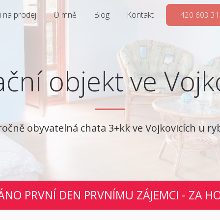
 na prodej
O mně
Blog
Kontakt
+420 603 31
ční objekt ve Vojk
ročně obyvatelná chata 3+kk ve Vojkovicích u ry
NO PRVNÍ DEN PRVNÍMU ZÁJEMCI - ZA H