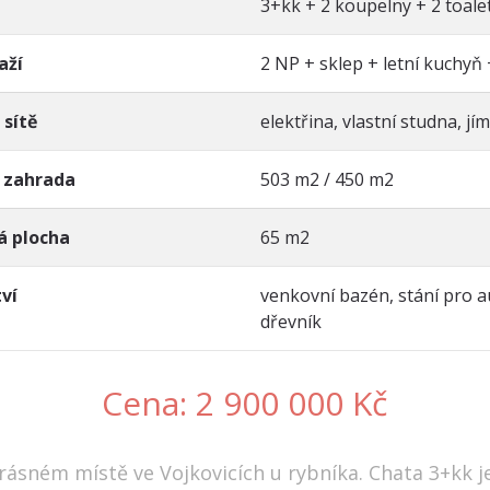
3+kk + 2 koupelny + 2 toale
aží
2 NP + sklep + letní kuchyň 
 sítě
elektřina, vlastní studna, jí
 zahrada
503 m2 / 450 m2
á plocha
65 m2
tví
venkovní bazén, stání pro au
dřevník
Cena: 2 900 000 Kč
rásném místě ve Vojkovicích u rybníka. Chata 3+kk j