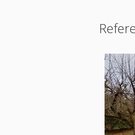
Refere
Video
přehrávač