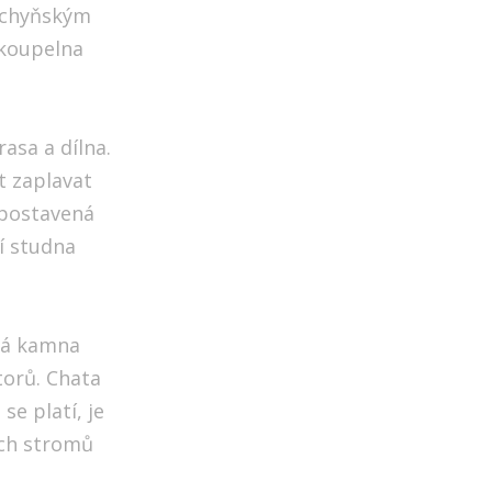
kuchyňským
 koupelna
rasa a dílna.
t zaplavat
 postavená
ní studna
ová kamna
torů. Chata
se platí, je
ých stromů