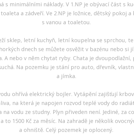
á s minimálními náklady. V 1.NP je obývací část s 
toaleta a zádveří. Ve 2.NP je ložnice, dětský pokoj a
s vanou a toaletou.
ží sklep, letní kuchyň, letní koupelna se sprchou, te
 horkých dnech se můžete osvěžit v bazénu nebo si jí
a. A nebo v něm chytat ryby. Chata je dvoupodlažní,
 suchá. Na pozemku je stání pro auto, dřevník, vlast
a jímka.
odu ohřívá elektrický bojler. Vytápění zajišťují krb
liva, na která je napojen rozvod teplé vody do radiá
 na vodu ze studny. Plyn přiveden není. Jediné, za co 
, a to 1500 Kč za měsíc. Na zahradě je několik ovocn
a ohniště. Celý pozemek je oplocený.