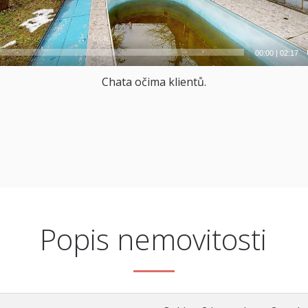
00:00
|
02:17
Chata očima klientů.
Popis nemovitosti