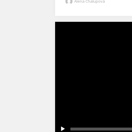
Alena Chalupová
Video
přehrávač