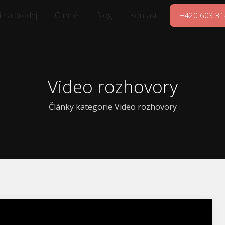
 na prodej
O mně
Blog
Kontakt
+420 603 31
Video rozhovory
Články kategorie Video rozhovory