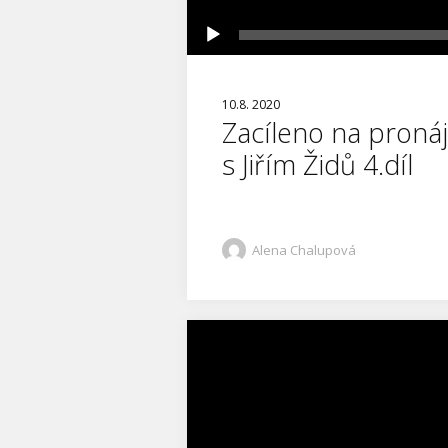
10.8. 2020
Zacíleno na proná
s Jiřím Židů 4.díl
Alena Chalupová
Video
přehrávač