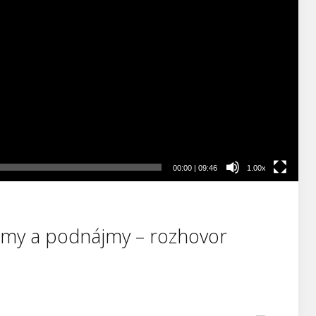
00:00
|
09:46
1.00x
jmy a podnájmy – rozhovor