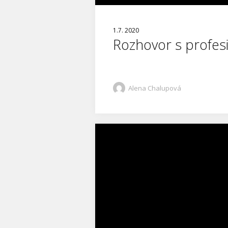
1.7. 2020
Rozhovor s profe
Alena Chalupová
Video
přehrávač