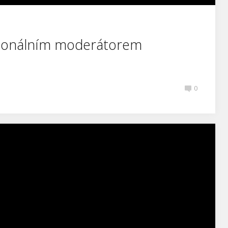
sionálním moderátorem
0