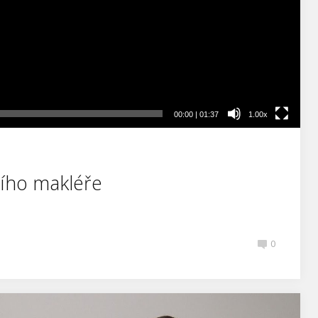
00:00
|
01:37
1.00x
tního makléře
0