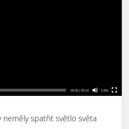
00:00
|
03:14
1.00x
y neměly spatřit světlo světa