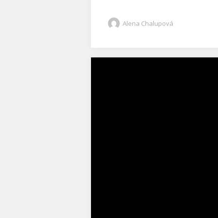
Alena Chalupová
Video
přehrávač