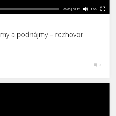
00:00
|
08:12
1.00x
jmy a podnájmy – rozhovor
0