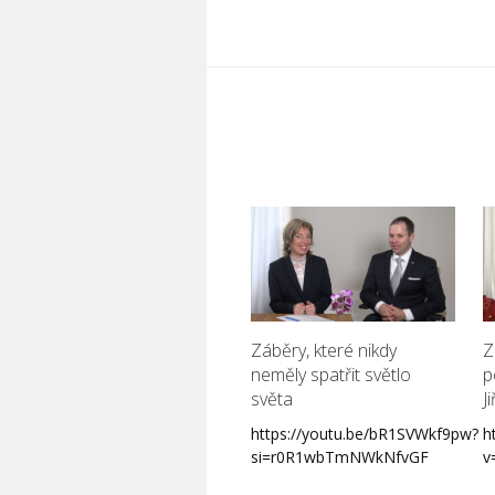
Záběry, které nikdy
Z
neměly spatřit světlo
p
světa
J
https://youtu.be/bR1SVWkf9pw?
h
si=r0R1wbTmNWkNfvGF
v