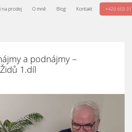
 na prodej
O mně
Blog
Kontakt
+420 603 31
nájmy a podnájmy –
Židů 1.díl