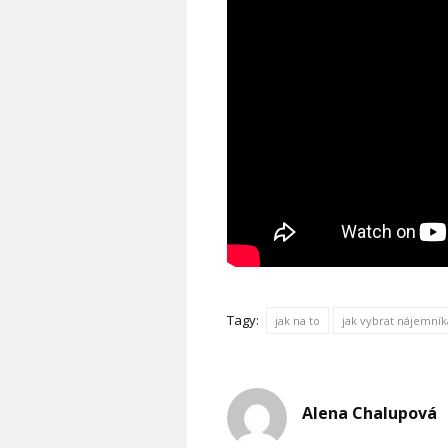
Tagy:
jak na to
jak vybrat nájemník
Alena Chalupová