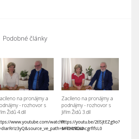
Podobné články
acíleno na pronájmy a
Zacíleno na pronájmy a
odnájmy - rozhovor s
podnájmy - rozhovor s
iřím Židů 4.díl
Jiřím Židů 3.díl
ttps://www.youtube.com/watch?
https://youtu.be/2tlSJtEZg9o?
=dIarRrIz3yQ&source_ve_path=MTc4NDI0
si=dKcR2uncgrflfsL0