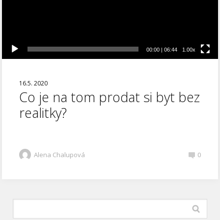
00:00
|
06:44
1.00x
16.5. 2020
Co je na tom prodat si byt bez
realitky?
Alena Chalupová
0