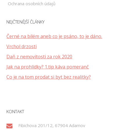
Ochrana osobních údajů
NEJČTENĚJŠÍ ČLÁNKY
Černé na bílém aneb co je psáno, to je dáno.
Vrchol drzosti
Daň z nemovitosti za rok 2020
Jak na prohlídky? 1.tip káva pomeranč
Co je na tom prodat si byt bez realitky?
KONTAKT
Fibichova 201/12, 67904 Adamov