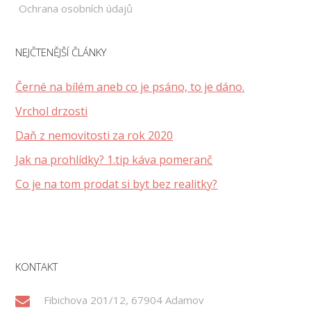
Ochrana osobních údajů
NEJČTENĚJŠÍ ČLÁNKY
Černé na bílém aneb co je psáno, to je dáno.
Vrchol drzosti
Daň z nemovitosti za rok 2020
Jak na prohlídky? 1.tip káva pomeranč
Co je na tom prodat si byt bez realitky?
KONTAKT
Fibichova 201/12, 67904 Adamov