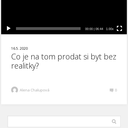
00:00
|
06:44
1.00x
16.5. 2020
Co je na tom prodat si byt bez
realitky?
Alena Chalupová
0